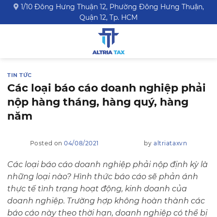
Skip
1/10 Đông Hưng Thuận 12, Phường Đông Hưng Thuận,
Quận 12, Tp. HCM
to
content
TIN TỨC
Các loại báo cáo doanh nghiệp phải
nộp hàng tháng, hàng quý, hàng
năm
Posted on
04/08/2021
by
altriataxvn
Các loại báo cáo doanh nghiệp phải nộp định kỳ là
những loại nào? Hình thức báo cáo sẽ phản ánh
thực tế tình trạng hoạt động, kinh doanh của
doanh nghiệp. Trường hợp không hoàn thành các
báo cáo này theo thời hạn, doanh nghiệp có thể bị