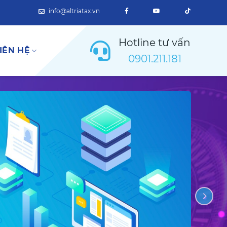
info@altriatax.vn
Hotline tư vấn
IÊN HỆ
0901.211.181