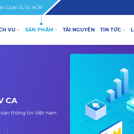
n, Quận 12, Tp. HCM
CH VỤ
SẢN PHẨM
TÀI NGUYÊN
TIN TỨC
L
V CA
 toàn thông tin Việt nam