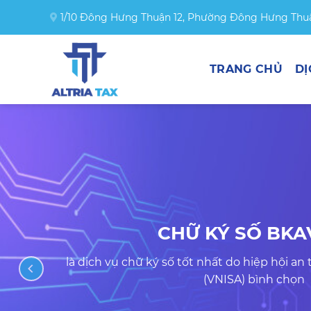
Skip
1/10 Đông Hưng Thuận 12, Phường Đông Hưng Thuậ
to
content
TRANG CHỦ
DỊ
CHỮ KÝ SỐ BKA
là dịch vụ chữ ký số tốt nhất do hiệp hội an
(VNISA) bình chọn