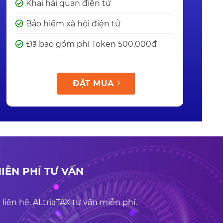
Khai hải quan điện tử
Bảo hiểm xã hội điện tử
Đã bao gồm phí Token 500,000đ
ĐẶT MUA
IỄN PHÍ TƯ VẤN
 liên hệ. ALtriaTAX tư vấn miễn phí.