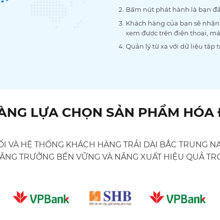
Bấm nút phát hành là bạn đã
Khách hàng của bạn sẽ nhận 
xem được trên điện thoại, má
Quản lý từ xa với dữ liệu tập 
HÀNG LỰA CHỌN SẢN PHẨM HÓA Đ
I VÀ HỆ THỐNG KHÁCH HÀNG TRẢI DÀI BẮC TRUNG NA
 TĂNG TRƯỞNG BỀN VỮNG VÀ NĂNG XUẤT HIỆU QUẢ TR