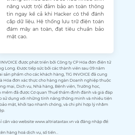
năng vượt trội đảm bảo an toàn thông
tin ngay kể cả khi Hacker có thể đánh
cắp dữ liệu. Hệ thống lưu trữ điện toán
đám mây an toàn, đạt tiêu chuẩn bảo
mật cao.
NVOICE được phát triển bởi Công ty CP Hóa đơn điện tử
g Long. Được tiếp sức bởi các thành viên sau 09 năm
hai sản phẩm cho các khách hàng, TIG INVOICE đã cung
 và Hóa đơn xác thực cho hàng ngàn Doanh nghiệp thuộc
g mại, Dịch vụ, Nhà hàng, Bệnh viện, Trường học,
ần mềm đã được Cơ quan Thuế thẩm định đánh và giá đáp
 sử dụng với những tính năng thông minh và nhiều tiện
à bảo mật, khởi tạo nhanh chóng, và chi phí hợp lý nhằm
ệp.
chỉ cần vào website www.altriataxtax.vn và đăng nhập để:
ên hàng hoá dịch vụ, số tiền…