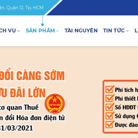
n, Quận 12, Tp. HCM
CH VỤ
SẢN PHẨM
TÀI NGUYÊN
TIN TỨC
L