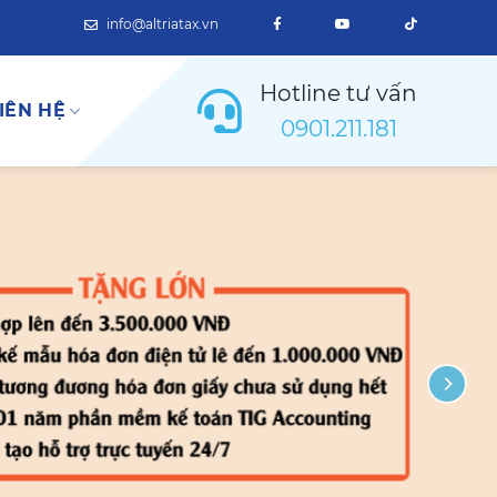
info@altriatax.vn
Hotline tư vấn
IÊN HỆ
0901.211.181