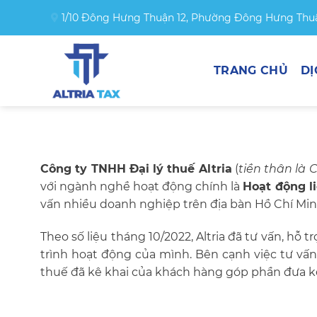
Skip
1/10 Đông Hưng Thuận 12, Phường Đông Hưng Thuậ
to
content
TRANG CHỦ
DỊ
Công ty TNHH Đại lý thuế Altria
(
tiền thân là
với ngành nghề hoạt động chính là
Hoạt động l
vấn nhiều doanh nghiệp trên địa bàn Hồ Chí Min
Theo số liệu tháng 10/2022, Altria đã tư vấn, hỗ
trình hoạt động của mình. Bên cạnh việc tư vấn, 
thuế đã kê khai của khách hàng góp phần đưa kế 