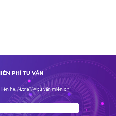
IỄN PHÍ TƯ VẤN
 liên hệ. ALtriaTAX tư vấn miễn phí.