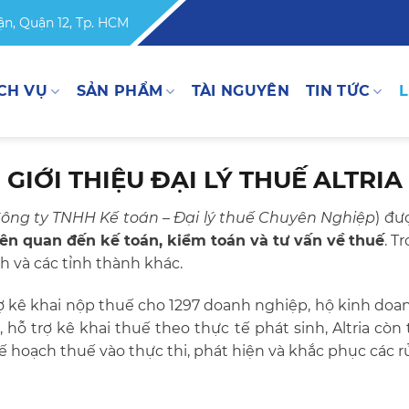
n, Quận 12, Tp. HCM
CH VỤ
SẢN PHẨM
TÀI NGUYÊN
TIN TỨC
L
GIỚI THIỆU ĐẠI LÝ THUẾ ALTRIA
 Công ty TNHH Kế toán – Đại lý thuế Chuyên Nghiệp
) đư
iên quan đến kế toán, kiểm toán và tư vấn về
thuế
. T
h và các tỉnh thành khác.
 trợ kê khai nộp thuế cho 1297 doanh nghiệp, hộ kinh do
hỗ trợ kê khai thuế theo thực tế phát sinh, Altria còn t
hoạch thuế vào thực thi, phát hiện và khắc phục các rủ